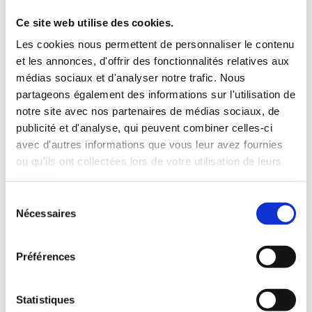
conditions optimales grâce à des infrastructures
modernes :
Ce site web utilise des cookies.
Les cookies nous permettent de personnaliser le contenu
Poulaillers ventilés et chauffés.
et les annonces, d'offrir des fonctionnalités relatives aux
Lumière naturelle.
médias sociaux et d'analyser notre trafic. Nous
Jardins d’hiver (accès à l’air libre minimisant le risque
partageons également des informations sur l'utilisation de
de contamination sanitaire).
notre site avec nos partenaires de médias sociaux, de
Alimentation locale, sans OGM, élaborée à partir de
publicité et d'analyse, qui peuvent combiner celles-ci
céréales produites au Luxembourg et dans la Grande
avec d'autres informations que vous leur avez fournies
Région.
ou qu'ils ont collectées lors de votre utilisation de leurs
services.
Un partenariat responsable : Lët’z Poulet repose sur un
Sélection
engagement fort. La Provençale achète 100 % de la
Nécessaires
du
production, garantissant ainsi un bénéfice réel aux
consentement
éleveurs et assurant une collaboration durable.
Préférences
Impact économique et sécurité des revenus
Alors qu’en 2020, la présence de volaille
Statistiques
luxembourgeoise dans les rayons de La Provençale