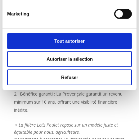
était nulle, la filière a opéré une montée en puissance
Marketing
fulgurante. Fin 2025, la production annuelle atteint
désormais 340 000 unités, prouvant la viabilité du
modèle local. Cette croissance représente un véritable
bouclier économique pour les agriculteurs reposant
Tout autoriser
sur deux piliers contractuels :
Diversification des revenus : une protection contre
Autoriser la sélection
les crises de marchés monofilair Si un secteur subit
une crise, l’aviculture assure une rentrée d’argent
Refuser
stable.
Bénéfice garanti : La Provençale garantit un revenu
minimum sur 10 ans, offrant une visibilité financière
inédite.
»
L
a
f
ilière
L
ë
t’z Poulet repose sur un modèle juste et
équitable pour nous, agriculteurs.