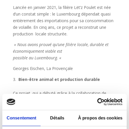
Lancée en janvier 2021, la filière Lët’z Poulet est née
d’un constat simple : le Luxembourg dépendait quasi
entièrement des importations pour sa consommation
de volaille. En cinq ans, ce projet a reconstruit une
production locale structurée.
»
Nous av
ons p
r
ou
v
é qu
’
une
f
ilière locale
, du
r
able et
économiquement viable es
t
possible au
L
u
x
embour
g. «
Georges Eischen, La Provençale
Bien-être animal et production durable
Ce projet, qui a débuté grâce à la collaboration de
quatre familles d’agriculteurs luxembourgeois, compte
aujourd’hui six familles engagées. Une septième famille
viendra agrandir la filière dès septembre 2026.
Consentement
Détails
À propos des cookies
Ces éleveurs produisent des poulets dans des