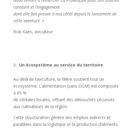
Nous tenons à remercier
L
a P
r
o
v
ençale pour son soutien
constant et l
’
engagement
dont elle fait preu
v
e à nos côtés depuis le lancement de
cette a
venture. «
Bob Kaes, aviculteur
Un écosystème au service du territoire
Au-delà de l’aviculture, la filière soutient tout un
écosystème. L’alimentation (sans OGM) est composée
à 65 %
de céréales locales, offrant des débouchés sécurisés
aux cultivateurs de la région.
Cette structuration génère des emplois indirects et
parallèles dans la logistique et la production d’aliments.